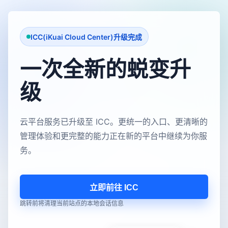
ICC(iKuai Cloud Center)升级完成
一次全新的蜕变升
级
云平台服务已升级至 ICC。更统一的入口、更清晰的
管理体验和更完整的能力正在新的平台中继续为你服
务。
立即前往 ICC
跳转前将清理当前站点的本地会话信息